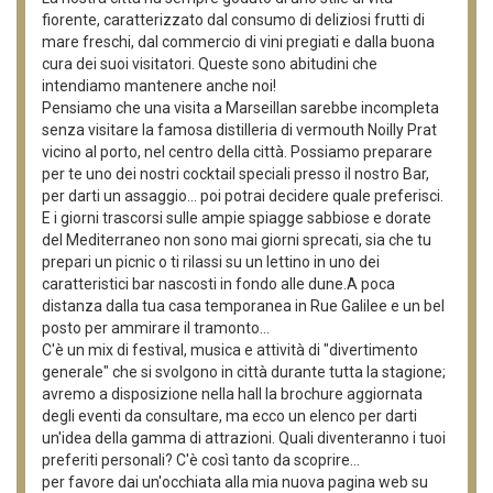
fiorente, caratterizzato dal consumo di deliziosi frutti di
mare freschi, dal commercio di vini pregiati e dalla buona
cura dei suoi visitatori. Queste sono abitudini che
intendiamo mantenere anche noi!
Pensiamo che una visita a Marseillan sarebbe incompleta
senza visitare la famosa distilleria di vermouth Noilly Prat
vicino al porto, nel centro della città. Possiamo preparare
per te uno dei nostri cocktail speciali presso il nostro Bar,
per darti un assaggio... poi potrai decidere quale preferisci.
E i giorni trascorsi sulle ampie spiagge sabbiose e dorate
del Mediterraneo non sono mai giorni sprecati, sia che tu
prepari un picnic o ti rilassi su un lettino in uno dei
caratteristici bar nascosti in fondo alle dune.A poca
distanza dalla tua casa temporanea in Rue Galilee e un bel
posto per ammirare il tramonto...
C'è un mix di festival, musica e attività di "divertimento
generale" che si svolgono in città durante tutta la stagione;
avremo a disposizione nella hall la brochure aggiornata
degli eventi da consultare, ma ecco un elenco per darti
un'idea della gamma di attrazioni. Quali diventeranno i tuoi
preferiti personali? C'è così tanto da scoprire...
per favore dai un'occhiata alla mia nuova pagina web su