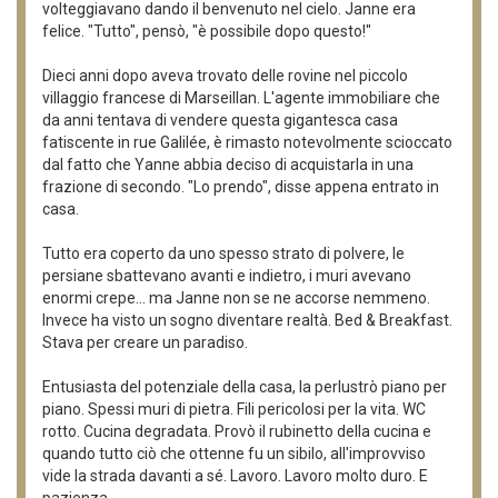
volteggiavano dando il benvenuto nel cielo. Janne era
felice. "Tutto", pensò, "è possibile dopo questo!"
Dieci anni dopo aveva trovato delle rovine nel piccolo
villaggio francese di Marseillan. L'agente immobiliare che
da anni tentava di vendere questa gigantesca casa
fatiscente in rue Galilée, è rimasto notevolmente scioccato
dal fatto che Yanne abbia deciso di acquistarla in una
frazione di secondo. "Lo prendo", disse appena entrato in
casa.
Tutto era coperto da uno spesso strato di polvere, le
persiane sbattevano avanti e indietro, i muri avevano
enormi crepe... ma Janne non se ne accorse nemmeno.
Invece ha visto un sogno diventare realtà. Bed & Breakfast.
Stava per creare un paradiso.
Entusiasta del potenziale della casa, la perlustrò piano per
piano. Spessi muri di pietra. Fili pericolosi per la vita. WC
rotto. Cucina degradata. Provò il rubinetto della cucina e
quando tutto ciò che ottenne fu un sibilo, all'improvviso
vide la strada davanti a sé. Lavoro. Lavoro molto duro. E
pazienza.