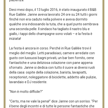
Dieci mesi dopo, il 13 luglio 2016, è stato inaugurato il B&B
Rue Galilée. Janne aveva lavorato 24 ore su 24 tutti i giorni
finché non era caduto nella polvere e aveva dormito
qualche ora indossando la tuta, che a quel punto sembrava
una seconda pelle. Il sindaco ha tagliato il nastro blu e
giallo, i tappi dello champagne sono volati – e la festa è
iniziata!
La festa è ancora in corso. Perché in Rue Galilée trovi il
meglio del meglio. Letti paradisiaci, camere arredate con
gusto con lussuosi bagni privati, un bar ben fornito, cene
fantastiche e una deliziosa colazione con pane appena
sfornato. Janne si dedica con tutto il cuore ai diversi ruoli
della casa: ospite della colazione, barista, lavapiatti,
receptionist, noleggiatore di biciclette, addetto alle pulizie,
lavandaio e DJ residente.
"Non è molto difficile?"
"Certo, ma ne vale la pena!" dice Janne con un sorriso. "Per
il bene degli incontri e di tutte le persone fantastiche che