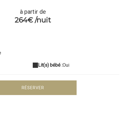
à partir de
264€ /nuit
e
Lit(s) bébé :
Oui
RÉSERVER