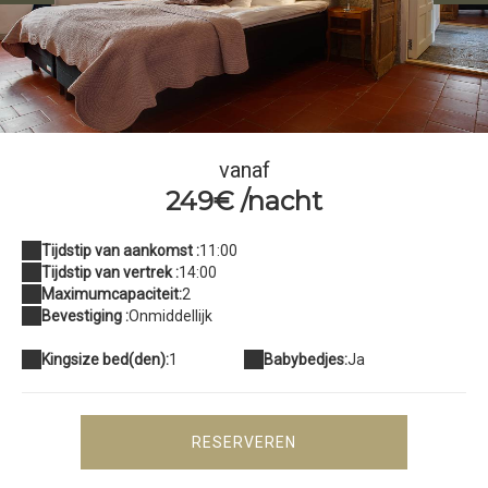
La Madeline room
vanaf
249€ /nacht
Tijdstip van aankomst :
11:00
Tijdstip van vertrek :
14:00
Maximumcapaciteit:
2
Bevestiging :
Onmiddellijk
Kingsize bed(den):
1
Babybedjes:
Ja
RESERVEREN