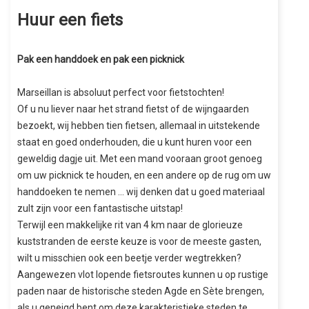
Huur een fiets
Pak een handdoek en pak een picknick
Marseillan is absoluut perfect voor fietstochten!
Of u nu liever naar het strand fietst of de wijngaarden
bezoekt, wij hebben tien fietsen, allemaal in uitstekende
staat en goed onderhouden, die u kunt huren voor een
geweldig dagje uit. Met een mand vooraan groot genoeg
om uw picknick te houden, en een andere op de rug om uw
handdoeken te nemen ... wij denken dat u goed materiaal
zult zijn voor een fantastische uitstap!
Terwijl een makkelijke rit van 4 km naar de glorieuze
kuststranden de eerste keuze is voor de meeste gasten,
wilt u misschien ook een beetje verder wegtrekken?
Aangewezen vlot lopende fietsroutes kunnen u op rustige
paden naar de historische steden Agde en Sète brengen,
als u geneigd bent om deze karakteristieke steden te