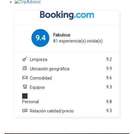
Fabulous
9.4
81 experiencia(s) vivida(s)
9.2
Limpieza
9.9
Ubicación geográfica
9.6
Comodidad
9.3
Equipos
Personal
9.8
9.3
Relación calidad/precio