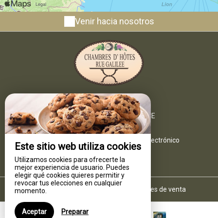
Venir hacia nosotros
Hôtel B&B Rue Galilée
6 Rue Ledru Rollin,
34340 MARSEILLAN - FRANCE
+33 4 67 76 42 49
Ponerse en contacto por correo electrónico
Este sitio web utiliza cookies
Utilizamos cookies para ofrecerte la
mejor experiencia de usuario. Puedes
elegir qué cookies quieres permitir y
revocar tus elecciones en cualquier
Notas legales
|
Condiciones generales de venta
momento.
Aceptar
Preparar