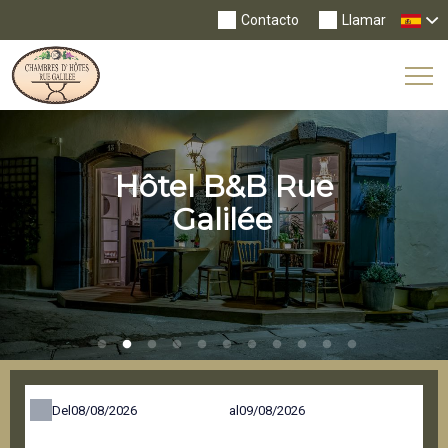
Contacto
Llamar
Tog
Nav
Hôtel B&B Rue
Galilée
Del
al